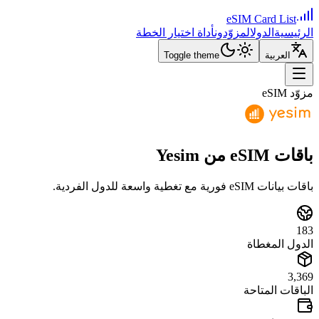
eSIM Card List
الرئيسية
الدول
المزوّدون
أداة اختيار الخطة
العربية
Toggle theme
مزوّد eSIM
باقات eSIM من Yesim
باقات بيانات eSIM فورية مع تغطية واسعة للدول الفردية.
183
الدول المغطاة
3,369
الباقات المتاحة