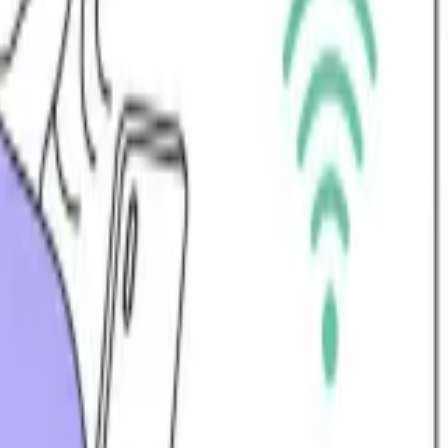
is
5 $
Tarif auswählen