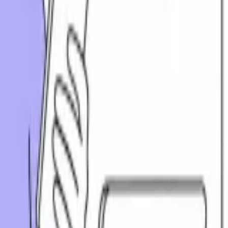
1 $
Tarif auswählen
6 $
Tarif auswählen
7 $
Tarif auswählen
9 $
Tarif auswählen
0 $
Tarif auswählen
6 $
Tarif auswählen
7 $
Tarif auswählen