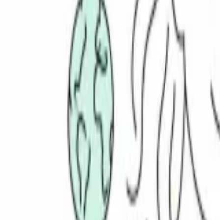
Tarif ansehen
5–10 GB
4S eSIM
10 GB
5 Tage
18,02 $
1,80 $/GB
Tarif ansehen
Bester Wert
Airalo
50 GB
30 Tage
49,00 $
0,98 $/GB
Tarif ansehen
Unbegrenzt