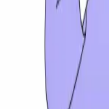
Gültigkeit
30 T
Preis-Leistung
pro GB
0,98 $
Tarif auswählen
4S eSIM
75,51 $
Daten
50 GB
Gültigkeit
5 T
Preis-Leistung
pro GB
1,51 $
Tarif auswählen
4S eSIM
79,66 $