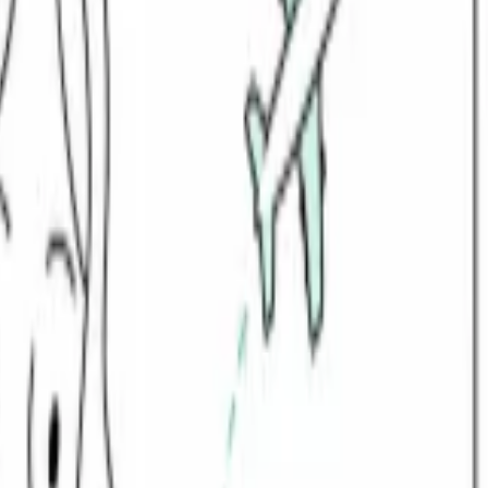
 Datengrößengruppen und unbegrenzte Pläne verwendet.