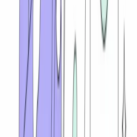
Finnlands Nordlichter, Saunakultur und unberührte Seen bieten
Winter-Abenteurern und Natursuchenden authentische nordische
Erfahrungen im magischen Norden der Erde. Bereiten Sie Ihre
eSIM vor der Abreise vor und navigieren Sie von Helsinkis
Designszene zu arktischer Wildnis mit hervorragender
Konnektivität. Koordinieren Sie Nordlicht-Jagden, buchen Sie
traditionelle Sauna-Erlebnisse oder fotografieren Sie
Winterlandschaften nahtlos. Unsere Abdeckung umfasst Finnlands
Premium-Netze zuverlässig, ob Sie in Städten oder abgelegenen
nördlichen Territorien sind.
Alle Tarife vergleichen
Günstige Prepaid-eSIM-Tarife für Finnland.
Bleiben Sie in Finnland mit unseren günstigen eSIM-Tarifen
verbunden, die einen nahtlosen Datenzugang von den besten
Netzen des Landes bieten.