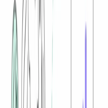
Daten
50 GB
Gültigkeit
5 T
Preis-Leistung
pro GB
0,39 $
Tarif auswählen
4S eSIM
20,56 $
Daten
50 GB
Gültigkeit
7 T
Preis-Leistung
pro GB
0,41 $