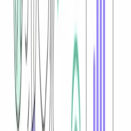
Gültigkeit
5 T
Preis-Leistung
pro GB
0,45 $
Tarif auswählen
4S eSIM
13,90 $
Daten
30 GB
Gültigkeit
15 T
Preis-Leistung
pro GB
0,46 $
Tarif auswählen