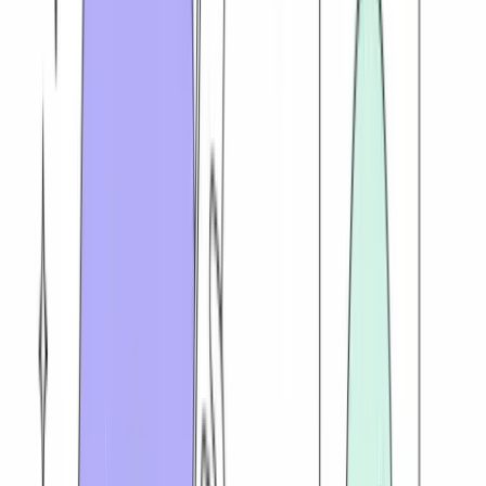
Gültigkeit
5 T
Preis-Leistung
pro GB
0,51 $
Tarif auswählen
4S eSIM
15,22 $
Daten
30 GB
Gültigkeit
30 T
Preis-Leistung
pro GB
0,51 $
Tarif auswählen