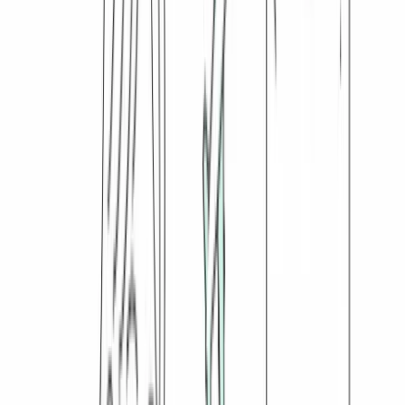
Tarif
auswählen
50
0,39 $/GB
19,51 $
5 Tage
GB
4S eSIM
Tarif
auswählen
50
0,41 $/GB
20,56 $
7 Tage
GB
4S eSIM
Tarif
auswählen
50
15
0,43 $/GB
21,60 $
GB
Tage
4S eSIM
Tarif
auswählen
20
0,45 $/GB
9,02 $
5 Tage
GB
4S eSIM
Tarif
auswählen
30
15
0,46 $/GB
13,90 $
GB
Tage
4S eSIM
Tarif
auswählen
50
30
0,47 $/GB
23,69 $
GB
Tage
4S eSIM
Tarif