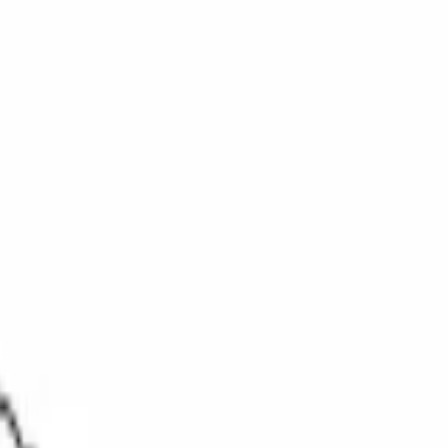
Sie anschließend direkt beim Anbieter Ihrer Wahl.