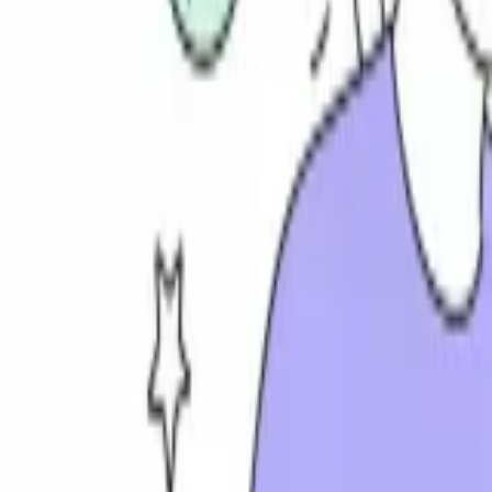
4S eSIM
Unbegrenzt
7 Tage
11,80 $
1,69 $/Tag
Tarif ansehen
Vollständiger Vergleich
Alle eSIM-Tarife für Irak
Filtern, sortieren und vergleichen Sie alle derzeit erfassten Tarife.
Alle Tarife
Unbegrenzt
Bis 7 Tage
30+ Tage
12 von 125 Tarifen
Anbieter
Daten
Gültigkeit
Preis-Leistung
Pre
1,17 $/GB
58,5
50 GB
5 Tage