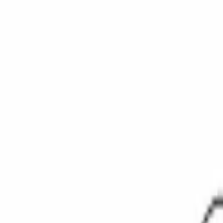
eSIM Card List
Startseite
Länder
Anbieter
Tarif-Finder
Deutsch
Toggle theme
Zuhause
Länder
Irak
Irak eSIM Vergleich
eSIM-Tarife für Irak vergleichen
Vergleichen Sie 125 Prepaid-Datentarife von 6 Anbietern und kaufen 
Alle Tarife vergleichen
Top-Empfehlungen ansehen
Irak
IQ
Startpreis
2,14 $
Bester Preis pro GB