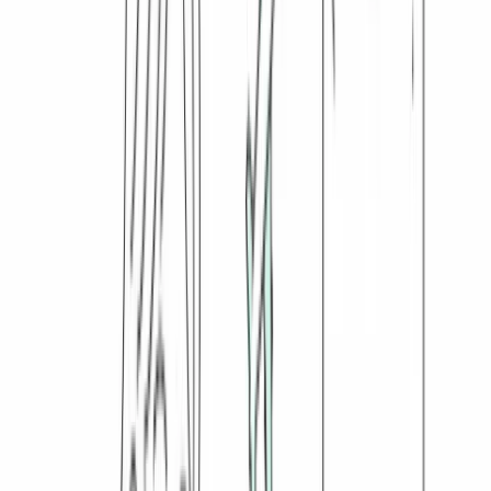
Tarif
auswählen
50
1,04 $/GB
51,90 $
5 Tage
GB
4S eSIM
Tarif
auswählen
50
1,10 $/GB
54,75 $
7 Tage
GB
4S eSIM
Tarif
auswählen
50
15
1,15 $/GB
57,59 $
GB
Tage
4S eSIM
Tarif
auswählen
20
1,17 $/GB
23,34 $
5 Tage
GB
4S eSIM
Tarif
auswählen
30
15
1,22 $/GB
36,63 $
GB
Tage
4S eSIM
Tarif
auswählen
20
1,23 $/GB
24,59 $
7 Tage
GB
4S eSIM
Tarif