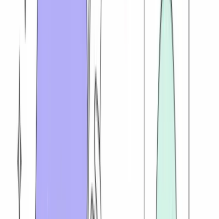
Gültigkeit
15 T
Preis-Leistung
pro GB
1,29 $
Tarif auswählen
4S eSIM
6,55 $
Daten
5 GB
Gültigkeit
1 T
Preis-Leistung
pro GB
1,31 $
Tarif auswählen