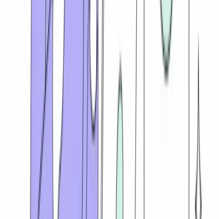
Oman vermischt arabisches Erbe, Wüstenlandschaften und
Bergschönheit und schafft ein nahöstliches Ziel mit authentischen
Kulturerfahrungen und Naturwundern. Aktivieren Sie Ihre eSIM vor
der Abreise und navigieren Sie Muscats Straßen und abgelegene
Wüstenregionen mit zuverlässigem Konnektivitätssupport.
Koordinieren Sie Wüstendünen-Expeditionen, buchen Sie Wadi-
Trekking-Touren oder fotografieren Sie atemberaubende
Landschaften nahtlos. Unsere Abdeckung garantiert Konnektivität
über Omans Netze, ob in Städten oder abgelegenen Naturregionen.
Alle Tarife vergleichen
Günstige Prepaid-eSIM-Tarife für Oman.
Bleiben Sie im Oman mit unseren günstigen eSIM-Tarifen
verbunden, die einen nahtlosen Datenzugang von den besten
Netzen des Landes bieten.