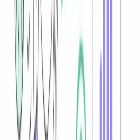
Gültigkeit
5 T
Preis-Leistung
pro GB
1,17 $
Tarif auswählen
4S eSIM
36,63 $
Daten
30 GB
Gültigkeit
15 T
Preis-Leistung
pro GB
1,22 $
Tarif auswählen