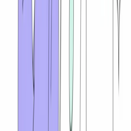
Behalten Sie Ihre ursprüngliche Telefonnummer bei, während
Sie zuverlässige, schnelle mobile Daten zum Surfen, für
Karten und mehr genießen.
Kompatibel mit allen Smartphones, die die eSIM-Technologie
unterstützen.
Zum ersten Mal?
So verwenden Sie eine eSIM für Oman
Wählen Sie einen Plan, installieren Sie ihn über Wi-Fi und
aktivieren Sie die Datenleitung, wenn Sie sie benötigen.
1
Wählen Sie Ihren eSIM-Tarif
Durchsuchen Sie die verfügbaren eSIM-Datentarife für Ihr Reiseziel
und wählen Sie den aus, der Ihren Reiseanforderungen entspricht.