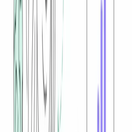
Tarif auswählen
4S eSIM
57,59 $
Daten
50 GB
Gültigkeit
15 T
Preis-Leistung
pro GB
1,15 $
Tarif auswählen
4S eSIM
23,34 $
Daten
20 GB