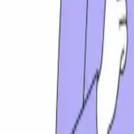
4S eSIM
3,50 $/GB
175,
50 GB
30 Tage
4S eSIM
3,54 $/GB
70,8
20 GB
15 Tage
4S eSIM
3,56 $/GB
35,5
10 GB
7 Tage
4S eSIM
3,60 $/GB
17,9
5 GB
5 Tage
4S eSIM
4S eSIM
143,43 $
Daten
50 GB