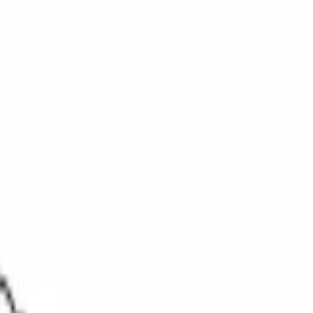
ie anschließend direkt beim Anbieter Ihrer Wahl.