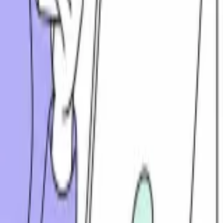
14 $
Tarif auswählen
1 $
Tarif auswählen
9 $
Tarif auswählen
8 $
Tarif auswählen