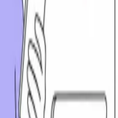
36 $
Tarif auswählen
29 $
Tarif auswählen
0 $
Tarif auswählen
86 $
Tarif auswählen
1 $
Tarif auswählen
5 $
Tarif auswählen
2 $
Tarif auswählen