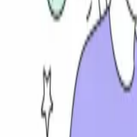
$0.76/GB
プランを取得する
無制限
4S eSIM
無制限
7 日
$9.85
$1.41/日
プランを取得する
完全な比較
カンボジア向けの全eSIMプラン
この宛先に関して現在追跡されているすべてのプランをフィ
すべてのプラン
無制限
最長7日間
30日以上