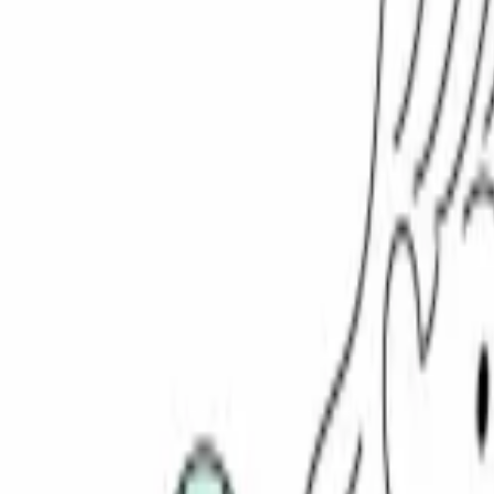
渡航先別にプランを検索
候補者リスト
ガーナ向けおすすめeSIM
選択では、有用なデータ サイズ グループと無制限のプラン
完全な比較にスキップ
1～3GB
4S eSIM
3 GB
1 日
$5.12
$1.71/GB
プランを取得する
3～5GB
4S eSIM