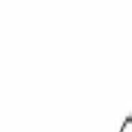
eSIM Card List
ホーム
国
プロバイダー
プラン検索
日本語
Toggle theme
ホーム
国
ガーナ
ガーナ eSIMの比較
ガーナ向けeSIMプランを比較
6 プロバイダーの 105 プリペイド データ プランを比較
すべてのプランを比較する
人気のアイテムを見る
ガーナ
GH
開始価格
$0.51