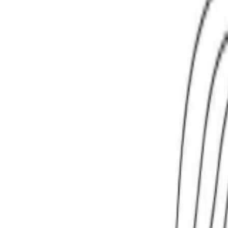
GBあたりの最安値
$2.40/GB
無制限プラン
23
最長有効期限
365 日
計画の追跡
84
プロバイダーの比較
6
最安値
$0.51
最大規模のプラン
50 GB
プロバイダーのプランを1か所で比較
各プロバイダーから直接購入
比較にアカウント登録は不要