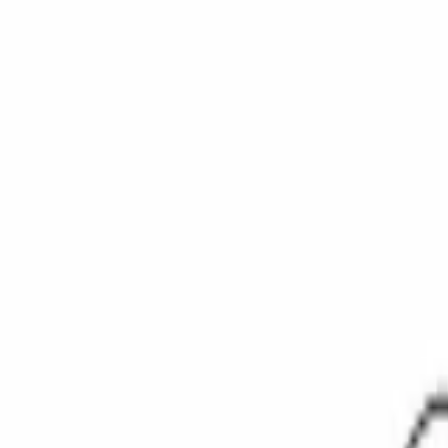
eSIM Card List
ホーム
国
プロバイダー
プラン検索
日本語
Toggle theme
ホーム
国
ヨルダン
ヨルダン eSIMの比較
ヨルダン向けeSIMプランを比較
6 プロバイダーの 84 プリペイド データ プランを比較し
すべてのプランを比較する
人気のアイテムを見る
ヨルダン
JO
開始価格
$0.51