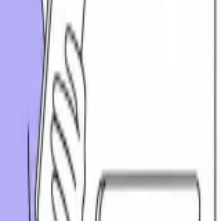
ランを選択
ランを選択
ランを選択
ランを選択
ランを選択
ランを選択