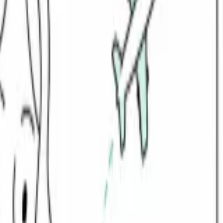
全体で同等の単価が使用されます。