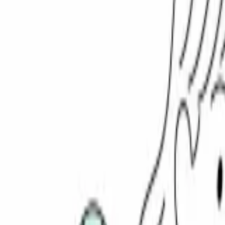
渡航先別にプランを検索
候補者リスト
ヨルダン向けおすすめeSIM
選択では、有用なデータ サイズ グループと無制限のプラン
完全な比較にスキップ
1～3GB
eSIMX
3 GB
30 日
$9.80
$3.27/GB
プランを取得する
3～5GB
eSIMX