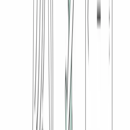
すべてのプラン
無制限
最長7日間
30日以上
82 プラン中 12 を表示しています
有効期
データ
価格
プロバイダー
値
間
プランを
50
$3.08/GB
$153.81
5 日
GB
選択
4S eSIM
プランを
50
$3.25/GB
$162.31
7 日
GB
選択
4S eSIM
プランを
50
$3.42/GB
$170.82
15 日
GB
選択
4S eSIM
プランを
20
$3.42/GB
$68.39
5 日
GB
選択
4S eSIM
プランを