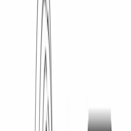
4S eSIM
5 GB
1 日
$18.20
$3.64/GB
プランを取得する
5～10GB
4S eSIM
10 GB
5 日
$36.16
$3.62/GB
プランを取得する
最高の価値
4S eSIM
50 GB