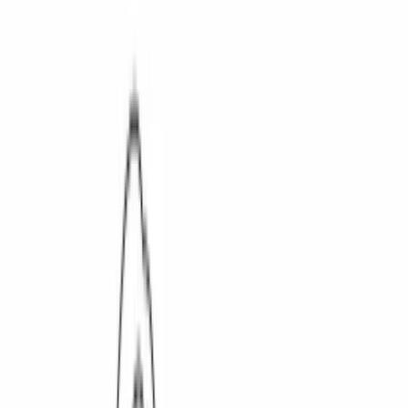
比較にアカウント登録は不要
渡航先別にプランを検索
候補者リスト
マラウイ向けおすすめeSIM
選択では、有用なデータ サイズ グループと無制限のプラン
全体で同等の単価が使用されます。
完全な比較にスキップ
1～3GB
4S eSIM
3 GB
1 日
$11.66
$3.89/GB
プランを取得する
3～5GB