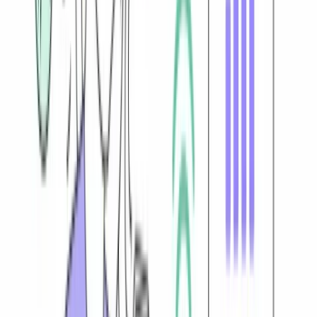
有効期間
15d
値
GBあたり
$3.60
プランを選択
4S eSIM
$72.15
データ
20 GB
有効期間
7d
値
GBあたり
$3.61
プランを選択