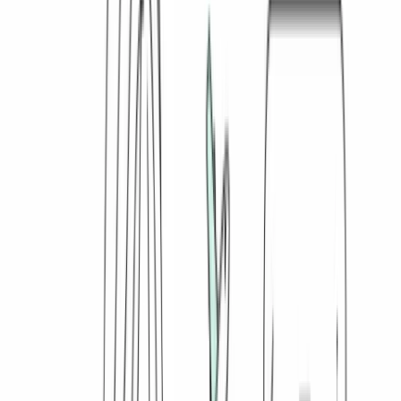
5 日
$153.81
$3.08/GB
プランを取得する
無制限
Maya Mobile
無制限
14 日
$27.99
$2.00/日
プランを取得する
完全な比較
マラウイ向けの全eSIMプラン
この宛先に関して現在追跡されているすべてのプランをフィ
ルター、並べ替え、比較します。