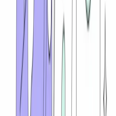
約したり、敬意を持って文化的儀式を撮影したりできます。
当社のカバレッジはマラウイのネットワークで接続を提供
し、スムーズな南アフリカ探索を保証します。
すべてのプランを比較する
マラウイ向けの手頃なプリペイドeSIMプラン。
当社の手頃なeSIMプランでマラウイで接続を維持し、
現地のトップネットワークからのシームレスなデータ
アクセスを提供します。
ブラウジングや地図などに信頼性の高い高速モバイル
データを楽しみながら、元の電話番号を維持できま
す。