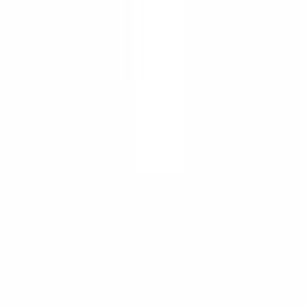
誰と比較するか
マラウイ向けeSIMプロバイダー
すべてのプロバイダーを表示
4S eSIM
47 プラン
Maya Mobile
11 プラン
Airalo
9 プラン
Yesim
8 プラン
eSIMX
4 プラン