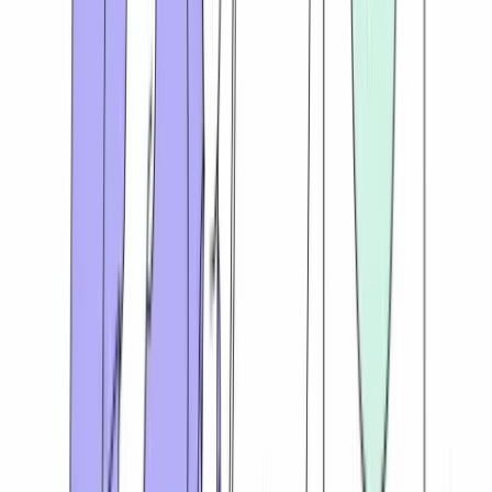
認してください。
プロバイダー規約
プロバイダーのサイトでアクティベーション、テザリング、
返金、フェアユース規約を確認してください。
旅行の必需品
モンゴルでeSIMを使う
プランをインストールし、到着後に接続する前に知っておく
べきこと。
モンゴルのゴビ砂漠、遊牧民文化、馬遺産は、極端な風景と
伝統的ライフスタイルを組み合わせた中央アジアの目的地を
作り出します。eSIMは到着前にアクティブ化され、ウラン
バートルの通りから遠隔砂漠ユルタキャンプまで必要な接続
で移動できます。砂漠遠征を調整したり、ユルタ体験を予約