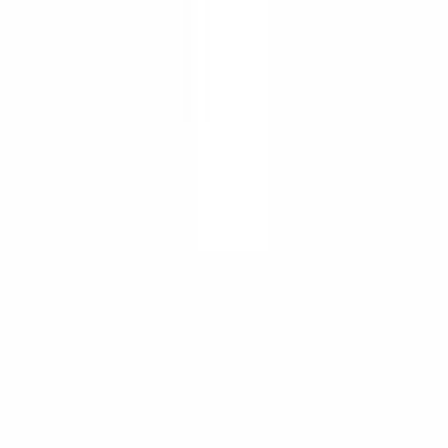
誰と比較するか
モンゴル向けeSIMプロバイダー
すべてのプロバイダーを表示
4S eSIM
45 プラン
Airalo
18 プラン
Maya Mobile
11 プラン
Yesim
8 プラン
eSIMX
5 プラン