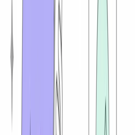
データ
10 GB
有効期間
15d
値
GBあたり
$1.65
プランを選択
Airalo
$18.00
データ
10 GB
有効期間
30d
値