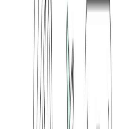
30 日
$34.80
$0.70/GB
プランを取得する
無制限
Maya Mobile
無制限
14 日
$27.99
$2.00/日
プランを取得する
完全な比較
モンゴル向けの全eSIMプラン
この宛先に関して現在追跡されているすべてのプランをフィ
ルター、並べ替え、比較します。