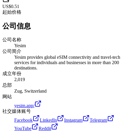
US$0.51
起始价格
公司信息
公司名称
Yesim
公司简介
Yesim provides global eSIM connectivity and travel-tech
services for individuals and businesses in more than 200
destinations.
成立年份
2,019
总部
Zug, Switzerland
网站
yesim.app/
社交媒体账号
Facebook
LinkedIn
Instagram
Telegram
YouTube
Reddit