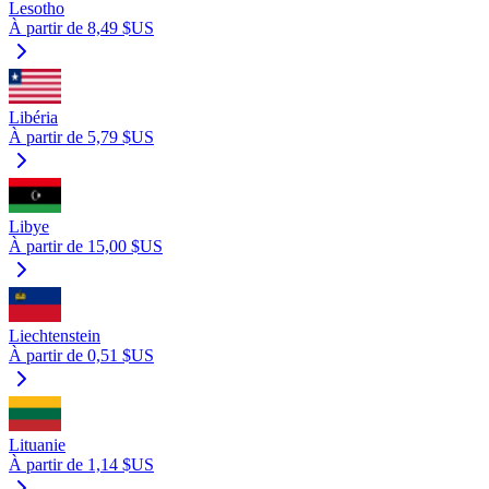
Lesotho
À partir de 8,49 $US
Libéria
À partir de 5,79 $US
Libye
À partir de 15,00 $US
Liechtenstein
À partir de 0,51 $US
Lituanie
À partir de 1,14 $US