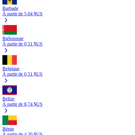
Barbade
À partir de 5,04 $US
Biélorussie
À partir de 0,51 $US
Belgique
À partir de 0,51 $US
Belize
À partir de 8,74 $US
Bénin
À partir de 4,20 $US