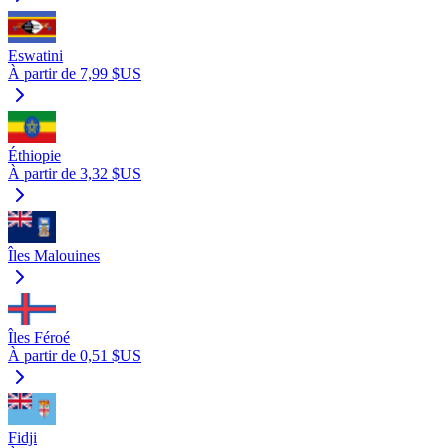
Eswatini
À partir de 7,99 $US
Éthiopie
À partir de 3,32 $US
Îles Malouines
Îles Féroé
À partir de 0,51 $US
Fidji