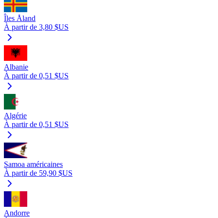
Îles Åland
À partir de 3,80 $US
Albanie
À partir de 0,51 $US
Algérie
À partir de 0,51 $US
Samoa américaines
À partir de 59,90 $US
Andorre