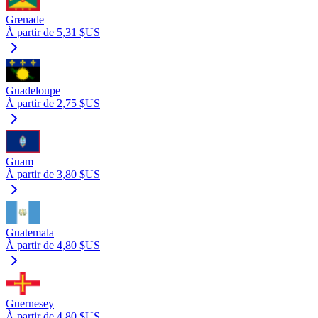
Grenade
À partir de 5,31 $US
Guadeloupe
À partir de 2,75 $US
Guam
À partir de 3,80 $US
Guatemala
À partir de 4,80 $US
Guernesey
À partir de 4,80 $US