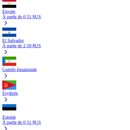
Égypte
À partir de 0,51 $US
El Salvador
À partir de 2,59 $US
Guinée équatoriale
Érythrée
Estonie
À partir de 0,51 $US