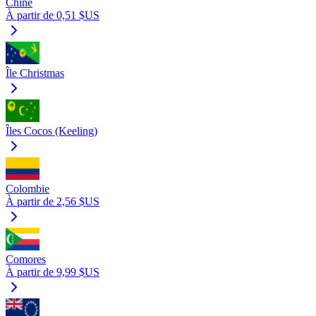
Chine
À partir de 0,51 $US
Île Christmas
Îles Cocos (Keeling)
Colombie
À partir de 2,56 $US
Comores
À partir de 9,99 $US