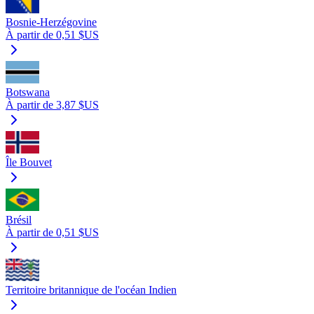
Bosnie-Herzégovine
À partir de 0,51 $US
Botswana
À partir de 3,87 $US
Île Bouvet
Brésil
À partir de 0,51 $US
Territoire britannique de l'océan Indien