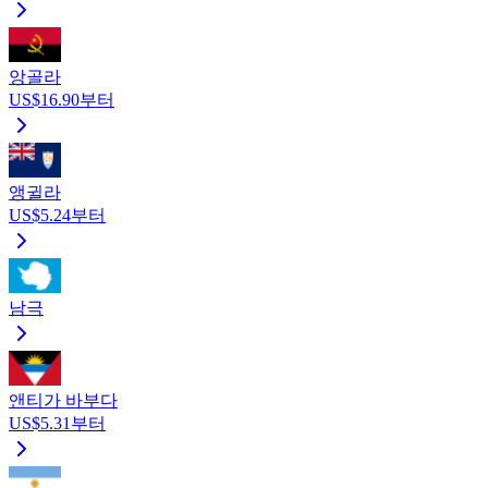
앙골라
US$16.90부터
앵귈라
US$5.24부터
남극
앤티가 바부다
US$5.31부터