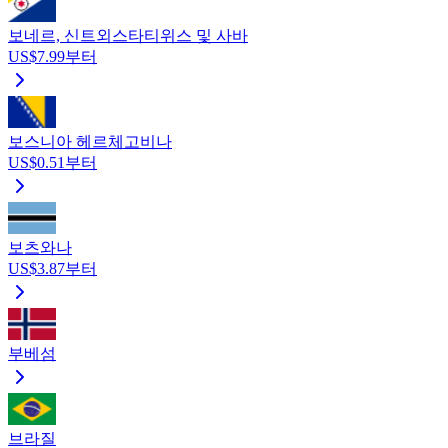
보네르, 신트외스타티위스 및 사바
US$7.99부터
보스니아 헤르체고비나
US$0.51부터
보츠와나
US$3.87부터
부베섬
브라질