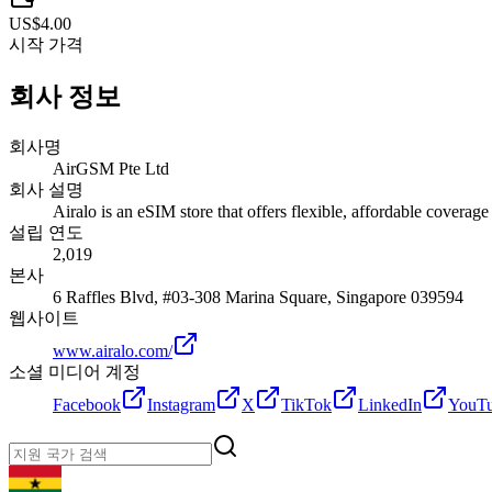
US$4.00
시작 가격
회사 정보
회사명
AirGSM Pte Ltd
회사 설명
Airalo is an eSIM store that offers flexible, affordable coverag
설립 연도
2,019
본사
6 Raffles Blvd, #03-308 Marina Square, Singapore 039594
웹사이트
www.airalo.com/
소셜 미디어 계정
Facebook
Instagram
X
TikTok
LinkedIn
YouT