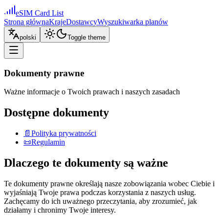
eSIM Card List
Strona główna
Kraje
Dostawcy
Wyszukiwarka planów
polski
Toggle theme
Dokumenty prawne
Ważne informacje o Twoich prawach i naszych zasadach
Dostępne dokumenty
📄
Polityka prywatności
📜
Regulamin
Dlaczego te dokumenty są ważne
Te dokumenty prawne określają nasze zobowiązania wobec Ciebie i
wyjaśniają Twoje prawa podczas korzystania z naszych usług.
Zachęcamy do ich uważnego przeczytania, aby zrozumieć, jak
działamy i chronimy Twoje interesy.