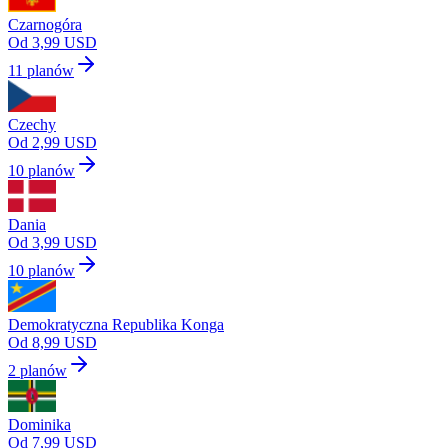
Czarnogóra
Od 3,99 USD
11 planów
Czechy
Od 2,99 USD
10 planów
Dania
Od 3,99 USD
10 planów
Demokratyczna Republika Konga
Od 8,99 USD
2 planów
Dominika
Od 7,99 USD