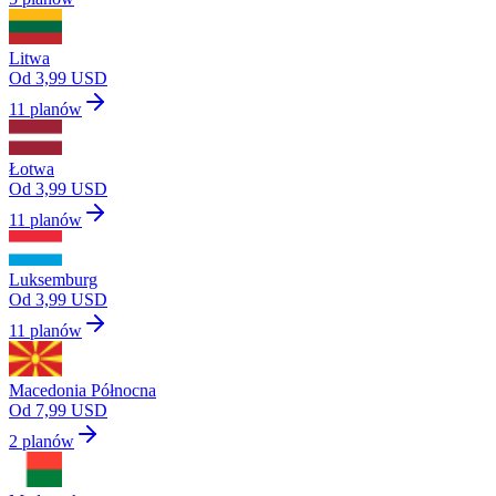
Litwa
Od 3,99 USD
11 planów
Łotwa
Od 3,99 USD
11 planów
Luksemburg
Od 3,99 USD
11 planów
Macedonia Północna
Od 7,99 USD
2 planów