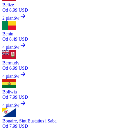
Belize
Od 8,99 USD
2 planów
Benin
Od 8,49 USD
4 planów
Bermudy
Od 6,99 USD
4 planów
Boliwia
Od 7,99 USD
4 planów
Bonaire, Sint Eustatius i Saba
Od 7,99 USD