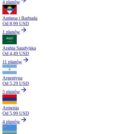
4 planów
Antigua i Barbuda
Od 8,99 USD
1 planów
Arabia Saudyjska
Od 4,49 USD
11 planów
Argentyna
Od 5,29 USD
5 planów
Armenia
Od 5,99 USD
4 planów