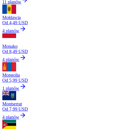
11 planów
Mołdawia
Od 4,49 USD
4 planów
Monako
Od 8,49 USD
4 planów
Mongolia
Od 5,99 USD
1 planów
Montserrat
Od 7,99 USD
4 planów