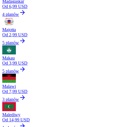
Madagaskar
Od 6,99 USD
4 planów
Majotta
Od 2,99 USD
5 planów
Makau
Od 3,99 USD
5 planów
Malawi
Od 7,99 USD
3 planów
Malediwy
Od 14,99 USD