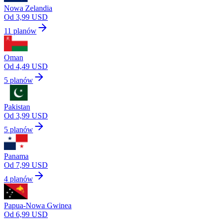
Nowa Zelandia
Od 3,99 USD
11 planów
Oman
Od 4,49 USD
5 planów
Pakistan
Od 3,99 USD
5 planów
Panama
Od 7,99 USD
4 planów
Papua-Nowa Gwinea
Od 6,99 USD