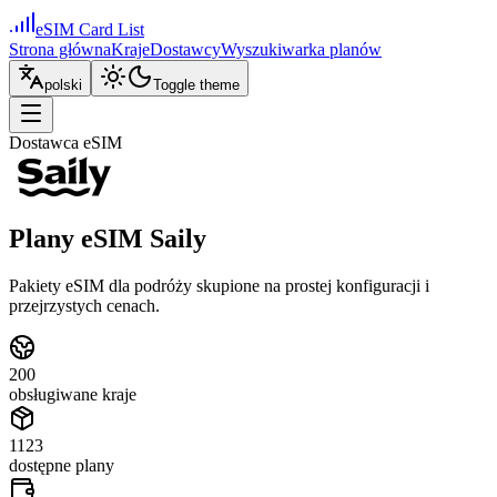
eSIM Card List
Strona główna
Kraje
Dostawcy
Wyszukiwarka planów
polski
Toggle theme
Dostawca eSIM
Plany eSIM Saily
Pakiety eSIM dla podróży skupione na prostej konfiguracji i
przejrzystych cenach.
200
obsługiwane kraje
1123
dostępne plany