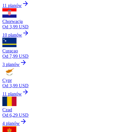
11 planów
Chorwacja
Od 3,99 USD
10 planów
Curaçao
Od 7,99 USD
3 planów
Cypr
Od 3,99 USD
11 planów
Czad
Od 6,29 USD
4 planów