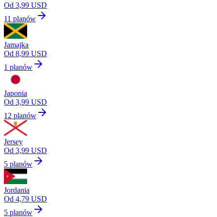
Od 3,99 USD
11 planów
Jamajka
Od 8,99 USD
1 planów
Japonia
Od 3,99 USD
12 planów
Jersey
Od 3,99 USD
5 planów
Jordania
Od 4,79 USD
5 planów