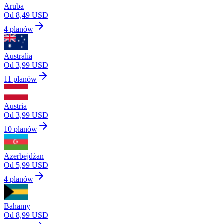
Aruba
Od 8,49 USD
4 planów
Australia
Od 3,99 USD
11 planów
Austria
Od 3,99 USD
10 planów
Azerbejdżan
Od 5,99 USD
4 planów
Bahamy
Od 8,99 USD