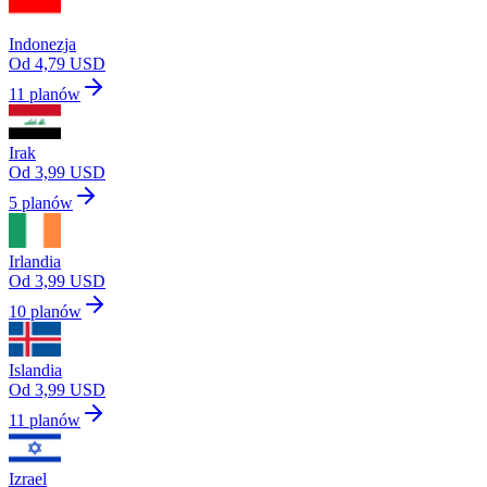
Indonezja
Od 4,79 USD
11 planów
Irak
Od 3,99 USD
5 planów
Irlandia
Od 3,99 USD
10 planów
Islandia
Od 3,99 USD
11 planów
Izrael