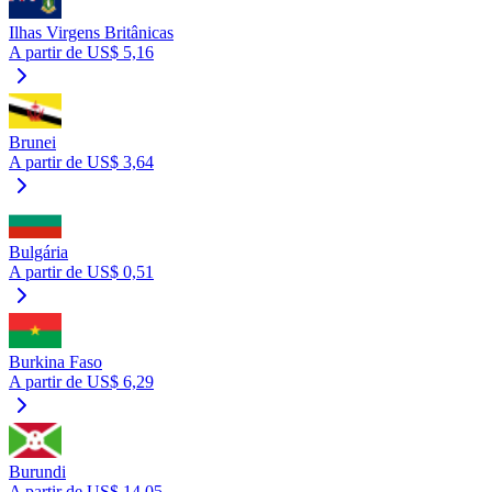
Ilhas Virgens Britânicas
A partir de US$ 5,16
Brunei
A partir de US$ 3,64
Bulgária
A partir de US$ 0,51
Burkina Faso
A partir de US$ 6,29
Burundi
A partir de US$ 14,05