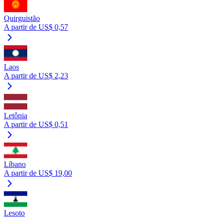
Quirguistão
A partir de US$ 0,57
Laos
A partir de US$ 2,23
Letônia
A partir de US$ 0,51
Líbano
A partir de US$ 19,00
Lesoto