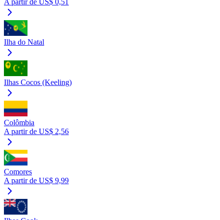
A partir de US$ 0,51
Ilha do Natal
Ilhas Cocos (Keeling)
Colômbia
A partir de US$ 2,56
Comores
A partir de US$ 9,99