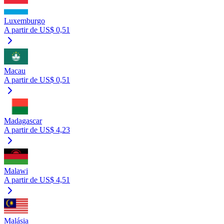
Luxemburgo
A partir de US$ 0,51
Macau
A partir de US$ 0,51
Madagascar
A partir de US$ 4,23
Malawi
A partir de US$ 4,51
Malásia