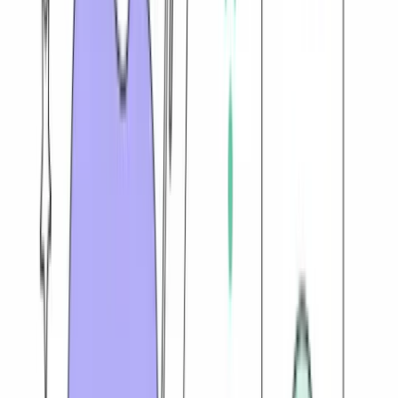
US$ 0,49
Selecionar plano
4S eSIM
US$ 10,19
Dados
20 GB
Validade
15 dias
Valor
por GB
US$ 0,51
Selecionar plano
4S eSIM
US$ 5,17
Dados
10 GB