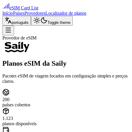
eSIM Card List
Início
Países
Provedores
Localizador de planos
português
Toggle theme
Provedor de eSIM
Planos eSIM da Saily
Pacotes eSIM de viagem focados em configuração simples e preços
claros.
200
países cobertos
1.123
planos disponíveis