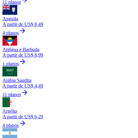
11 planos
Anguila
A partir de US$ 8,49
4 planos
Antígua e Barbuda
A partir de US$ 8,99
1 planos
Arábia Saudita
A partir de US$ 4,49
11 planos
Argélia
A partir de US$ 6,29
4 planos