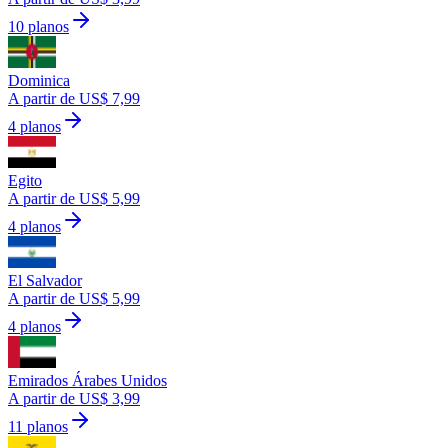
10 planos
Dominica
A partir de US$ 7,99
4 planos
Egito
A partir de US$ 5,99
4 planos
El Salvador
A partir de US$ 5,99
4 planos
Emirados Árabes Unidos
A partir de US$ 3,99
11 planos