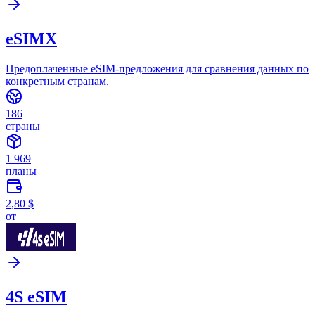
eSIMX
Предоплаченные eSIM-предложения для сравнения данных по
конкретным странам.
186
страны
1 969
планы
2,80 $
от
4S eSIM