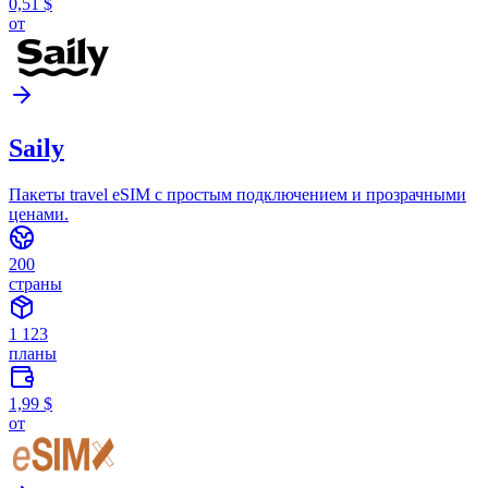
0,51 $
от
Saily
Пакеты travel eSIM с простым подключением и прозрачными
ценами.
200
страны
1 123
планы
1,99 $
от