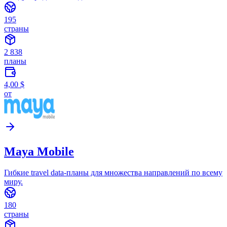
195
страны
2 838
планы
4,00 $
от
Maya Mobile
Гибкие travel data-планы для множества направлений по всему
миру.
180
страны