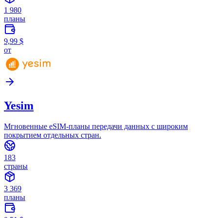
1 980
планы
9,99 $
от
Yesim
Мгновенные eSIM-планы передачи данных с широким
покрытием отдельных стран.
183
страны
3 369
планы